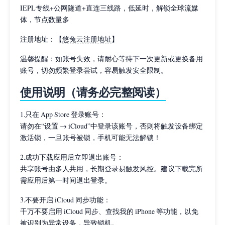
IEPL专线+公网隧道+直连三线路，低延时，解锁全球流媒
体，节点数量多
注册地址：【
悠兔云注册地址
】
温馨提醒：如账号失效，请耐心等待下一次更新或更换备用
账号，切勿频繁登录尝试，容易触发安全限制。
使用说明（请务必完整阅读）
1.只在 App Store 登录账号：
请勿在“设置 → iCloud”中登录该账号，否则将触发设备绑定
激活锁，一旦账号被锁，手机可能无法解锁！
2.成功下载应用后立即退出账号：
共享账号由多人共用，长期登录易触发风控。建议下载完所
需应用后第一时间退出登录。
3.不要开启 iCloud 同步功能：
千万不要启用 iCloud 同步、查找我的 iPhone 等功能，以免
被识别为异常设备，导致锁机。