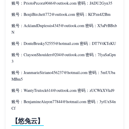
账号：PrioloPecora9046@outlook.com 密码：JADU2Gyn35
账号：BenjiBirchett772@outlook.com 密码：KCPzn4J2Bm
账号：AcklandDuplessis4345@outlook.com 密码：X5aPrBBxb
N
账号：DonteBrusky52555@hotmail.com 密码：DT7VtKTeKU
账号：ClaysonShoulders9204@outlook.com 密码：7fyaSaGpn
3
账号：JeanmarieSiriano456237@hotmail.com 密码：5mUUba
MBm5
账号：WantyTrulock614@outlook.com 密码：zUCWkXVkd9
账号：BenjamineAlayon77844@hotmail.com 密码：3ytUxS4n
Cf
【悠兔云】