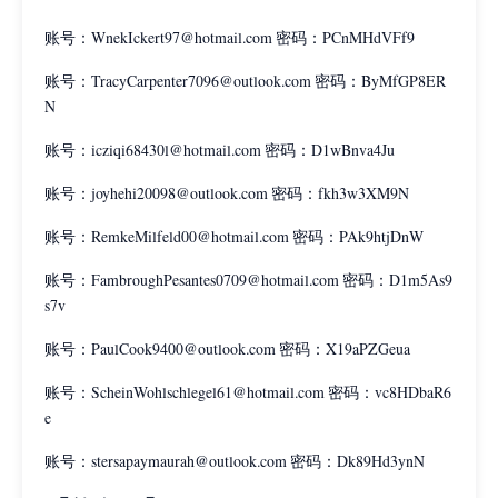
账号：WnekIckert97@hotmail.com 密码：PCnMHdVFf9
账号：TracyCarpenter7096@outlook.com 密码：ByMfGP8ER
N
账号：icziqi68430l@hotmail.com 密码：D1wBnva4Ju
账号：joyhehi20098@outlook.com 密码：fkh3w3XM9N
账号：RemkeMilfeld00@hotmail.com 密码：PAk9htjDnW
账号：FambroughPesantes0709@hotmail.com 密码：D1m5As9
s7v
账号：PaulCook9400@outlook.com 密码：X19aPZGeua
账号：ScheinWohlschlegel61@hotmail.com 密码：vc8HDbaR6
e
账号：stersapaymaurah@outlook.com 密码：Dk89Hd3ynN