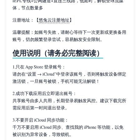
IEPL专线+公网隧道+直连三线路，低延时，解锁全球流媒
体，节点数量多
注册地址：【
悠兔云注册地址
】
温馨提醒：如账号失效，请耐心等待下一次更新或更换备用
账号，切勿频繁登录尝试，容易触发安全限制。
使用说明（请务必完整阅读）
1.只在 App Store 登录账号：
请勿在“设置 → iCloud”中登录该账号，否则将触发设备绑定
激活锁，一旦账号被锁，手机可能无法解锁！
2.成功下载应用后立即退出账号：
共享账号由多人共用，长期登录易触发风控。建议下载完所
需应用后第一时间退出登录。
3.不要开启 iCloud 同步功能：
千万不要启用 iCloud 同步、查找我的 iPhone 等功能，以免
被识别为异常设备，导致锁机。