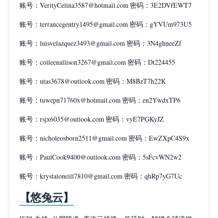
账号：VerityCelina3587@hotmail.com 密码：3E2DVfEWT7
账号：terrancegentry1495@gmail.com 密码：gYVUm973U5
账号：luisvelazquez3493@gmail.com 密码：3N4ghneeZf
账号：colleenallison3267@gmail.com 密码：Dt224455
账号：utas3678@outlook.com 密码：M8BzT7h22K
账号：tuwepn71760x@hotmail.com 密码：en2YwdxTP6
账号：rsjx6035@outlook.com 密码：vyE7PGKyJZ
账号：nicholeosborn2511@gmail.com 密码：EwZXpC4S9x
账号：PaulCook9400@outlook.com 密码：5sFcvWN2w2
账号：krystaloneill7810@gmail.com 密码：qhRp7yG7Uc
【悠兔云】